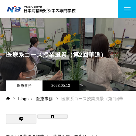
HOME
NiBの特徴
医療系コース授業風景（第2回華道）
コース紹介
情報システムコース
ビジネスITコース
医療事務
2023.05.13
blogs
医療事務
医療系コース授業風景（第2回華道）
医療事務
公務員受験
キャンパスライフ