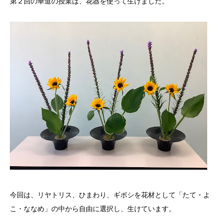
第２回の華道の授業は、花器を使って生けました。
在校生と卒業生の声
主な就職先
在校生・卒業生の出身校一覧
資料請求
入試情報
支援制度
よくある質問
お問い合わせ
今回は、リヤトリス、ひまわり、ギボシを花材として「たて・よ
こ・ななめ」の中から自由に選択し、生けています。
アクセス