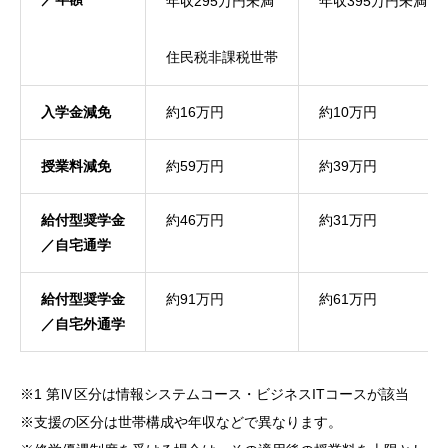
年収295万円未満
年収395万円未満
NiBキャンパスブログ
住民税非課税世帯
入学金減免
約16万円
約10万円
情報公開
プライバシーポリシー
授業料減免
約59万円
約39万円
給付型奨学金
約46万円
約31万円
／自宅通学
給付型奨学金
約91万円
約61万円
／自宅外通学
※1 第Ⅳ区分は情報システムコース・ビジネスITコースが該当
※支援の区分は世帯構成や年収などで異なります。