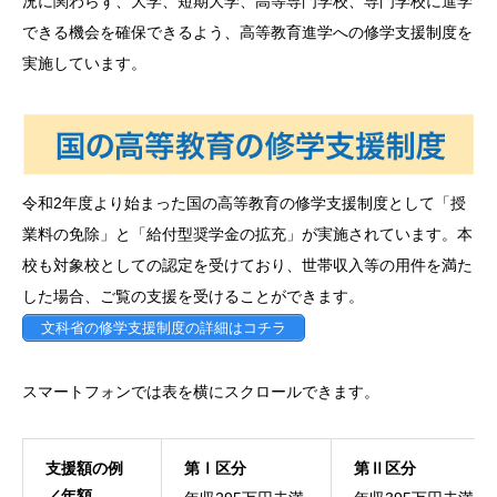
況に関わらず、大学、短期大学、高等専門学校、専門学校に進学
できる機会を確保できるよう、高等教育進学への修学支援制度を
在校生と卒業生の声
実施しています。
主な就職先
在校生・卒業生の出身校一覧
資料請求
令和2年度より始まった国の高等教育の修学支援制度として「授
業料の免除」と「給付型奨学金の拡充」が実施されています。本
入試情報
校も対象校としての認定を受けており、世帯収入等の用件を満た
した場合、ご覧の支援を受けることができます。
支援制度
文科省の修学支援制度の詳細はコチラ
よくある質問
スマートフォンでは表を横にスクロールできます。
お問い合わせ
支援額の例
第Ⅰ区分
第Ⅱ区分
アクセス
／年額