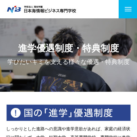
HOME
NiBの特徴
進学優遇制度・特典制度
コース紹介
学びたいキミを支える様々な優遇・特典制度
情報システムコース
ビジネスITコース
医療事務
公務員受験
しっかりとした進路への意識や進学意欲があれば、家庭の経済状
キャンパスライフ