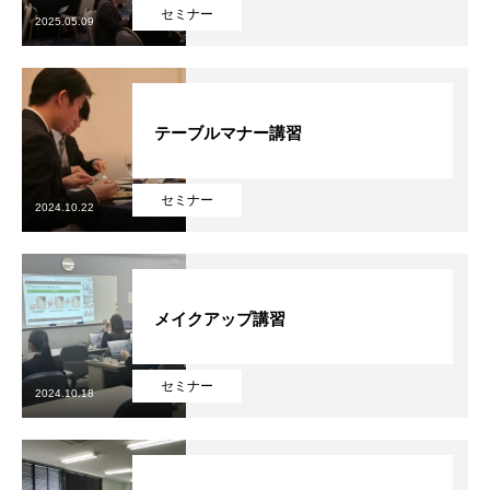
セミナー
2025.05.09
在校生と卒業生の声
主な就職先
テーブルマナー講習
在校生・卒業生の出身校一覧
資料請求
セミナー
2024.10.22
入試情報
支援制度
メイクアップ講習
よくある質問
セミナー
2024.10.18
お問い合わせ
アクセス