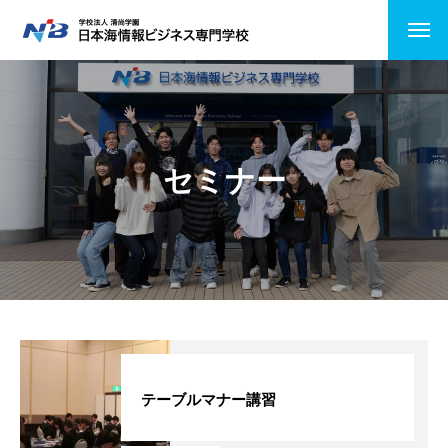
HOME
NiBの特徴
セミナー
コース紹介
情報システムコース
ビジネスITコース
医療事務
公務員受験
テーブルマナー講習
キャンパスライフ