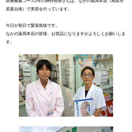
医療秘書コース2年の神野晴香さんは、なかの薬局本店（鳥取市
若葉台南）で実習を行っています。
在校生と卒業生の声
主な就職先
今日が初日で緊張気味です。
なかの薬局本店の皆様、お世話になりますがよろしくお願いしま
在校生・卒業生の出身校一覧
す。
資料請求
入試情報
支援制度
よくある質問
お問い合わせ
アクセス