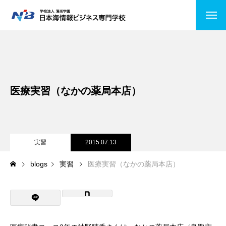
HOME
NiBの特徴
医療実習（なかの薬局本店）
コース紹介
情報システムコース
ビジネスITコース
実習
2015.07.13
blogs
実習
医療実習（なかの薬局本店）
医療事務
公務員受験
キャンパスライフ