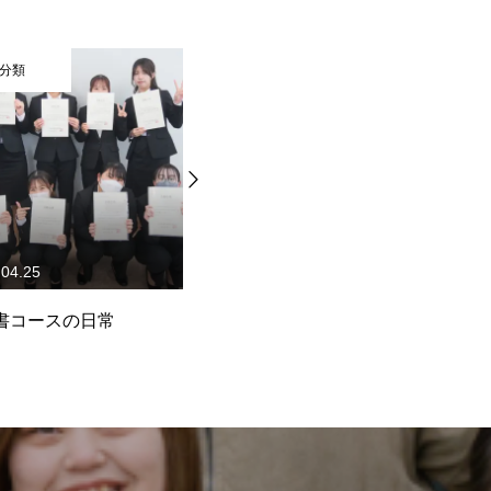
未分類
25
2013.12.20
ースの日常
球技大会（冬）
オ
す