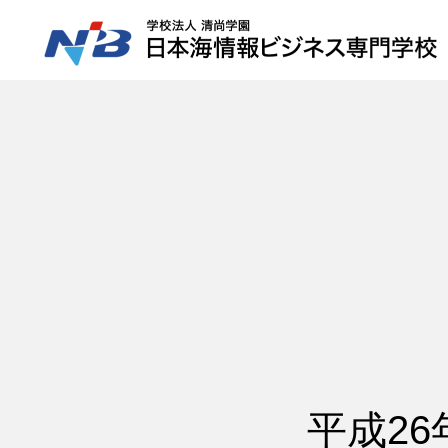
HOME
NiBの特徴
コース紹介
平成2