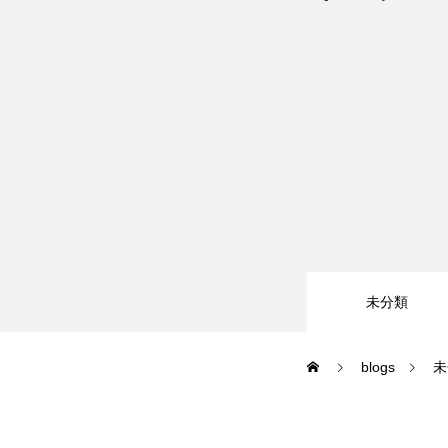
情報システムコース
ビジネスIT
キャンパスライフ
在校生と卒業生の声
未分類
主な就職先
在校生・卒業
blogs
未