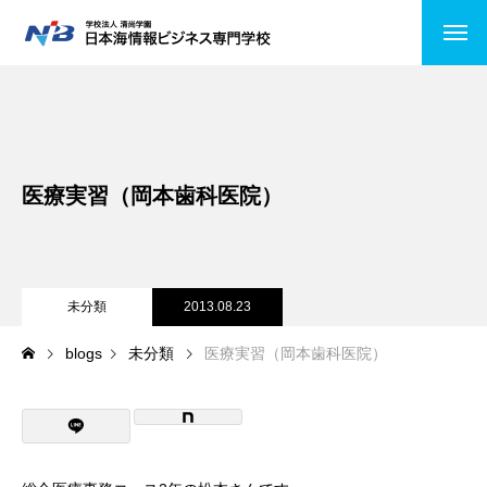
HOME
NiBの特徴
医療実習（岡本歯科医院）
コース紹介
情報システムコース
ビジネスITコース
未分類
2013.08.23
blogs
未分類
医療実習（岡本歯科医院）
医療事務
公務員受験
キャンパスライフ