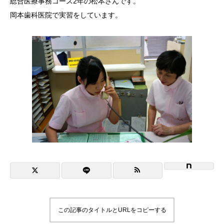
総合医療事務コース2年の松本さんです。
岡本歯科医院で実習をしています。
在校生と卒業生の声
主な就職先
在校生・卒業生の出身校一覧
資料請求
入試情報
支援制度
よくある質問
お問い合わせ
この記事のタイトルとURLをコピーする
アクセス