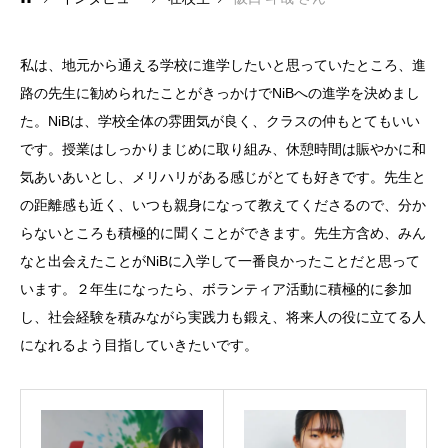
在校生と卒業生の声
私は、地元から通える学校に進学したいと思っていたところ、進
主な就職先
路の先生に勧められたことがきっかけでNiBへの進学を決めまし
た。NiBは、学校全体の雰囲気が良く、クラスの仲もとてもいい
在校生・卒業生の出身校一覧
です。授業はしっかりまじめに取り組み、休憩時間は賑やかに和
気あいあいとし、メリハリがある感じがとても好きです。先生と
資料請求
の距離感も近く、いつも親身になって教えてくださるので、分か
入試情報
らないところも積極的に聞くことができます。先生方含め、みん
なと出会えたことがNiBに入学して一番良かったことだと思って
支援制度
います。２年生になったら、ボランティア活動に積極的に参加
し、社会経験を積みながら実践力も鍛え、将来人の役に立てる人
よくある質問
になれるよう目指していきたいです。
お問い合わせ
アクセス