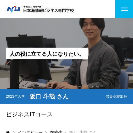
HOME
NiBの特徴
人
の
役
に
立
て
る
人
に
な
り
た
い
。
コース紹介
情報システムコース
ビジネスITコース
阪口 斗哉 さん
2023年入学
岩美高校出身
医療事務
公務員受験
ビジネスITコース
キャンパスライフ
インタビュー
在校生
阪口 斗哉 さん