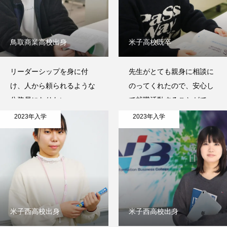
鳥取商業高校出身
米子高校既卒
リーダーシップを身に付
先生がとても親身に相談に
け、人から頼られるような
のってくれたので、安心し
公務員になりたい。
て就職活動することができ
ました。
2023年入学
2023年入学
米子西高校出身
米子西高校出身