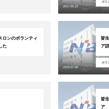
ボラ
2017.05.15
スロンのボランティ
皆
した
ア
ボラ
ポリシー
2016.07.06
皆
ア