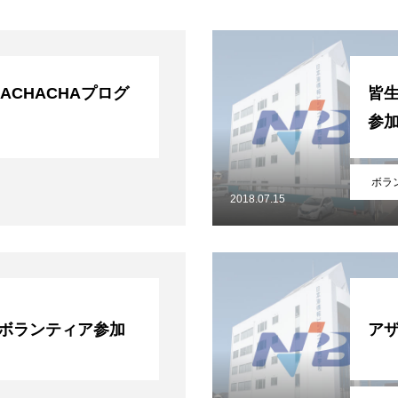
ACHACHAプログ
皆
参
ボラ
2018.07.15
 ボランティア参加
ア