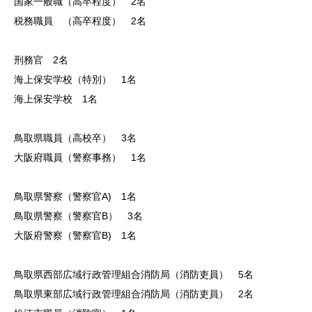
国家一般職（高卒程度） 2名
税務職員 （高卒程度） 2名
在校生と卒業生の声
主な就職先
刑務官 2名
海上保安学校（特別） 1名
在校生・卒業生の出身校一覧
海上保安学校 1名
資料請求
鳥取県職員（高校卒） 3名
大阪府職員（警察事務） 1名
入試情報
支援制度
鳥取県警察（警察官A) 1名
鳥取県警察（警察官B） 3名
よくある質問
大阪府警察（警察官B) 1名
お問い合わせ
鳥取県西部広域行政管理組合消防局（消防吏員） 5名
鳥取県東部広域行政管理組合消防局（消防吏員） 2名
アクセス