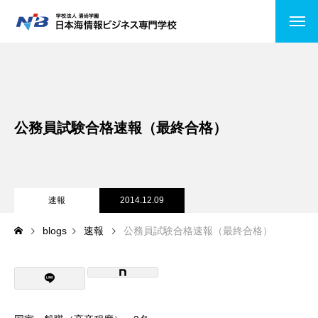
HOME
NiBの特徴
公務員試験合格速報（最終合格）
コース紹介
情報システムコース
ビジネスITコース
速報
2014.12.09
blogs
速報
公務員試験合格速報（最終合格）
医療事務
公務員受験
キャンパスライフ