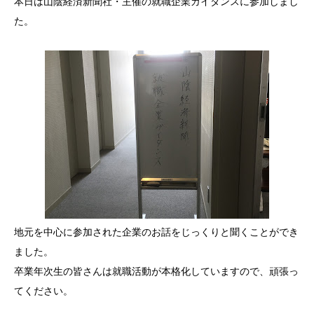
本日は山陰経済新聞社・主催の就職企業ガイダンスに参加しまし
た。
在校生と卒業生の声
主な就職先
在校生・卒業生の出身校一覧
資料請求
入試情報
支援制度
よくある質問
地元を中心に参加された企業のお話をじっくりと聞くことができ
ました。
お問い合わせ
卒業年次生の皆さんは就職活動が本格化していますので、頑張っ
てください。
アクセス