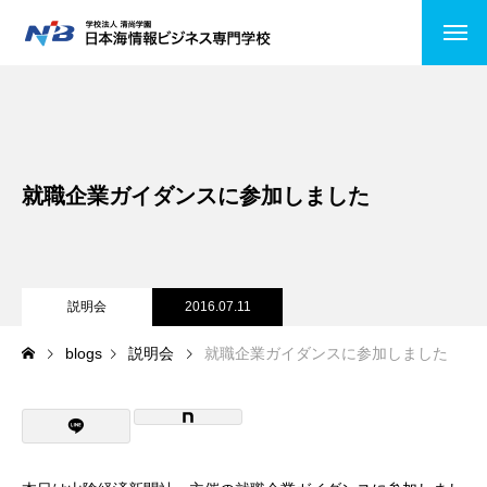
HOME
NiBの特徴
就職企業ガイダンスに参加しました
コース紹介
情報システムコース
ビジネスITコース
説明会
2016.07.11
blogs
説明会
就職企業ガイダンスに参加しました
医療事務
公務員受験
キャンパスライフ