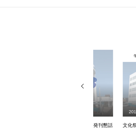
学校行事
学校行事
2018.11.03
2014.12.17
NiB創立30周年記念誌発刊懇話
文化祭の準備終わ
会