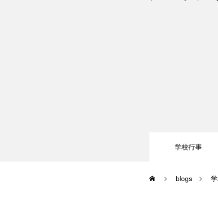
情報システムコース
ビジネスIT
キャンパスライフ
在校生と卒業生の声
学校行事
主な就職先
在校生・卒業
blogs
学