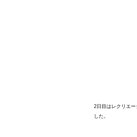
アクセス
NiBキャンパスブログ
情報公開
プライバシー
2日目はレクリエ
した。