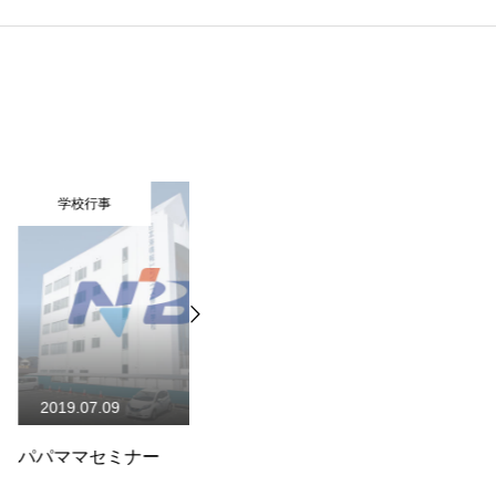
事
学校行事
09
2015.12.17
ミナー
【NiB】2015年度学園祭・仮
平
装大会（公務員受験コース）