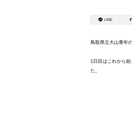
資料請求
LINE
入試情報
鳥取県立大山青年の
支援制度
1日目はこれから
た。
よくある質問
お問い合わせ