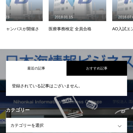
2018.01.15
2016.07.01
さ
医療事務検定 全員合格
AO入試エントリー受付開始
最近の記事
おすすめ記事
登録されている記事はございません。
カテゴリー
OPEN