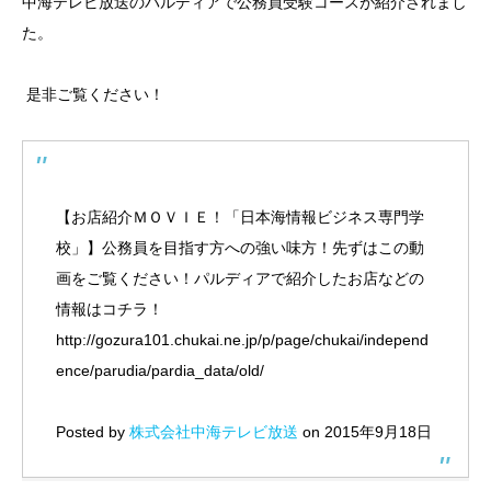
中海テレビ放送のパルディアで公務員受験コースが紹介されまし
た。
在校生と卒業生の声
主な就職先
是非ご覧ください！
在校生・卒業生の出身校一覧
資料請求
【お店紹介ＭＯＶＩＥ！「日本海情報ビジネス専門学
校」】公務員を目指す方への強い味方！先ずはこの動
入試情報
画をご覧ください！パルディアで紹介したお店などの
支援制度
情報はコチラ！
http://gozura101.chukai.ne.jp/p/page/chukai/independ
よくある質問
ence/parudia/pardia_data/old/
お問い合わせ
Posted by
株式会社中海テレビ放送
on 2015年9月18日
アクセス